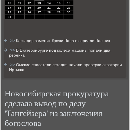
10
11
12
13
14
15
16
17
18
19
20
21
22
23
24
25
26
27
28
29
30
31
>>
Каскадер заменит Джеки Чана в сериале Час пик
>>
В Екатеринбурге под колеса машины попали два
ребенка
>>
Омские спасатели сегодня начали проверки акватории
Иртыша
Новосибирская прокуратура
сделала вывод по делу
'Тангейзера' из заключения
богослова