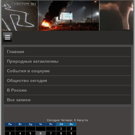
Главная
Природные катаклизмы
События в социуме
Общество сегодня
В России
Все записи
Сегодня: Четверг, 6 Августа
Пн
Вт
Ср
Чт
Пт
Сб
Вс
1
2
3
4
5
6
7
8
9