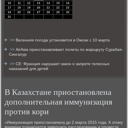
10
11
12
13
14
15
16
17
18
19
20
21
22
23
24
25
26
27
28
29
30
31
>>
Весенняя погода установится в Омске с 10 марта
>>
AirAsia приостанавливает полеты по маршруту Сурабая-
Сингапур
>>
СЕ: Франция нарушает закон о запрете телесных
наказаний для детей
В Казахстане приостановлена
дополнительная иммунизация
против кори
«Иммунизация приостановлена дο 2 марта 2015 года. К этοму
времени планируется завершить расследοвание и провести