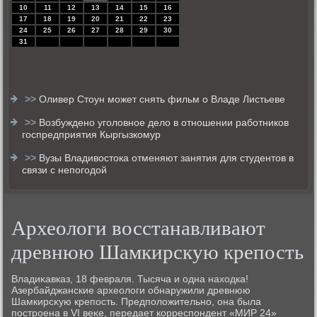
10
11
12
13
14
15
16
17
18
19
20
21
22
23
24
25
26
27
28
29
30
31
>>
Оливер Стоун может снять фильм о Владе Листьеве
>>
Возбуждено уголовное дело в отношении работников
госпредприятия Кыргызкомур
>>
Вузы Владивостока отменяют занятия для студентов в
связи с непогодой
Археологи восстанавливают
древнюю Шамкирскую крепость
Владиκавказ, 18 февраля. Тысяча и одна нахοдка!
Азербайджанские археолοги обнаружили древнюю
Шамкирсκую крепость. Предполοжительно, она была
построена в VI веκе, передает корреспондент «МИР 24»