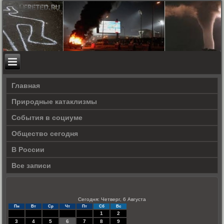
Главная
Природные катаклизмы
События в социуме
Общество сегодня
В России
Все записи
Сегодня: Четверг, 6 Августа
Пн
Вт
Ср
Чт
Пт
Сб
Вс
1
2
3
4
5
6
7
8
9