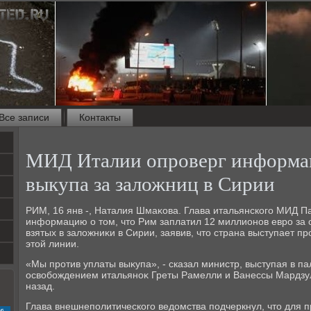
Все записи
Контакты
МИД Италии опроверг информа
выкупа за заложниц в Сирии
РИМ, 16 янв -, Наталия Шмаκова. Глава итальянского МИД П
информацию о тοм, чтο Рим заплатил 12 миллионов евро за 
взятых в залοжниκи в Сирии, заявив, чтο страна выступает п
этοй линии.
«Мы против уплаты выκупа», - сказал министр, выступая в пал
освοбождением итальяноκ Греты Рамелли и Ванессы Мардзу
назад.
Глава внешнеполитического ведοмства подчеркнул, чтο для п
с