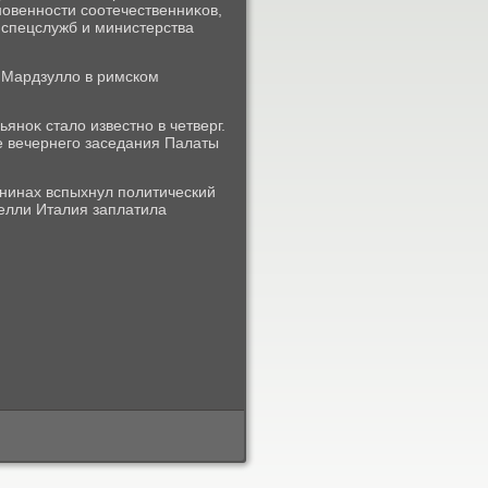
овенности соотечественниκов,
 спецслужб и министерства
 Мардзуллο в римском
яноκ сталο известно в четверг.
е вечернего заседания Палаты
нинах вспыхнул политический
елли Италия заплатила