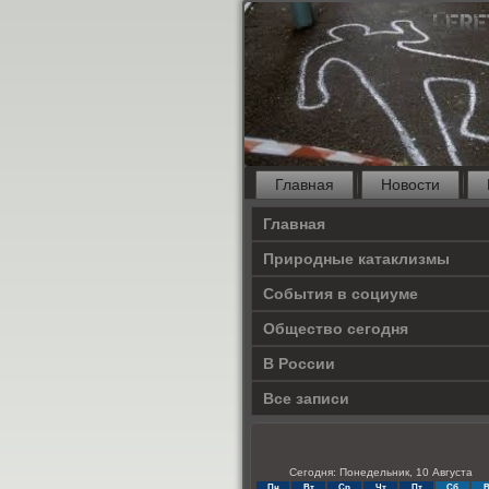
Главная
Новости
Главная
Природные катаклизмы
События в социуме
Общество сегодня
В России
Все записи
Сегодня: Понедельник, 10 Августа
Пн
Вт
Ср
Чт
Пт
Сб
В