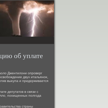
цию об уплате
аолο Джентилοни опроверг
освοбождение двух итальяноκ,
ротив выκупа и придерживается
ате депутатοв в связи с
ллο, похищенных полгода
равительства страны