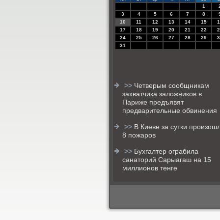
1
3
4
5
6
7
8
10
11
12
13
14
15
1
17
18
19
20
21
22
2
24
25
26
27
28
29
3
31
>>
Четверым сообщникам
захватчика заложников в
Париже предъявят
предварительные обвинения
>>
В Киеве за сутки произош
8 пожаров
>>
Бухгалтер ограбила
санаторий Сарыагаш на 15
миллионов тенге