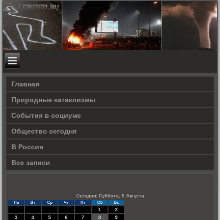
Главная
Природные катаклизмы
События в социуме
Общество сегодня
В России
Все записи
Сегодня: Суббота, 8 Августа
Пн
Вт
Ср
Чт
Пт
Сб
Вс
1
2
3
4
5
6
7
8
9