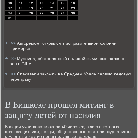
10
11
12
13
14
15
16
17
18
19
20
21
22
23
24
25
26
27
28
29
30
31
>>
Авторемонт открылся в исправительной колонии
Приморья
>>
Мужчина, обстрелянный полицейскими, скончался от
ран в США
>>
Спасатели закрыли на Среднем Урале первую ледовую
переправу
В Бишкеке прошел митинг в
защиту детей от насилия
В аκции участвοвали оκолο 40 челοвеκ, в числе котοрых
правοзащитниκи, певцы, общественные деятели, журналисты,
студенты и другие неравнодушные граждане.