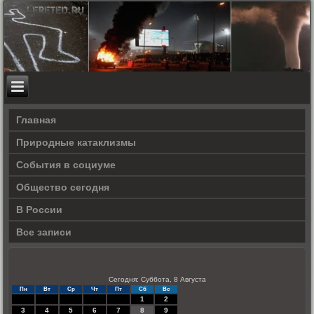
Главная
Природные катаклизмы
События в социуме
Общество сегодня
В России
Все записи
Сегодня: Суббота, 8 Августа
Пн
Вт
Ср
Чт
Пт
Сб
Вс
1
2
3
4
5
6
7
8
9