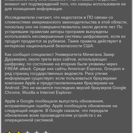
момент нет подтверждений того, что хакеры использовали ее
для похищения информации.
Исследователи считают, что недостаток в ПО связан со
сложностями американского законодательства в этой области,
поскольку оно не совершенствовалось около десяти лет. По
устаревшим правилам авторы программ вынуждены
использовать несовершенные системы шифрования, если их
продукт продается за рубежом. Такие правила действуют в
интересах национальной безопасности США.
Как сообщил специалист Университета Мичигана Закир
Дурумерич, около трети всех сайтов, использующих
шифровку, по состоянию на вторник были уязвимы через
FREAK attack. Среди них сайты American Express, Groupon и
ряд страниц государственных ведомств. Риск утечки
информации существует, если пользоваться браузерами
компании Apple и предустановленными браузерами на
Android. Это не касается последних версий браузеров Google
Chrome, Mozilla и Internet Explorer.
Apple и Google пообещали выпустить обновления,
исправляющие ошибку. Apple пообещала обновление на
следующей неделе. В Google сказали, что передали
обновление всем производителям устройств с их
операционной системой.