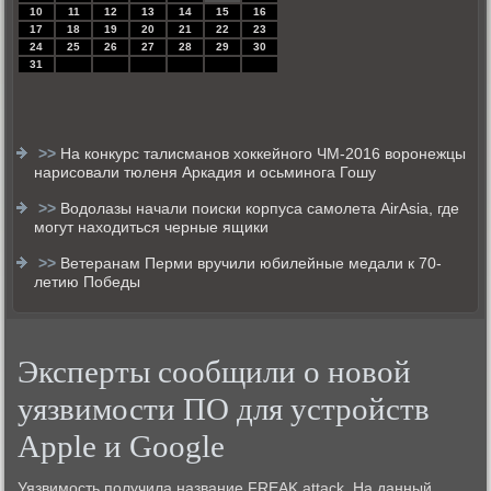
10
11
12
13
14
15
16
17
18
19
20
21
22
23
24
25
26
27
28
29
30
31
>>
На конкурс талисманов хоккейного ЧМ-2016 воронежцы
нарисовали тюленя Аркадия и осьминога Гошу
>>
Водолазы начали поиски корпуса самолета AirAsia, где
могут находиться черные ящики
>>
Ветеранам Перми вручили юбилейные медали к 70-
летию Победы
Эксперты сообщили о новой
уязвимости ПО для устройств
Apple и Google
Уязвимость получила название FREAK attack. На данный