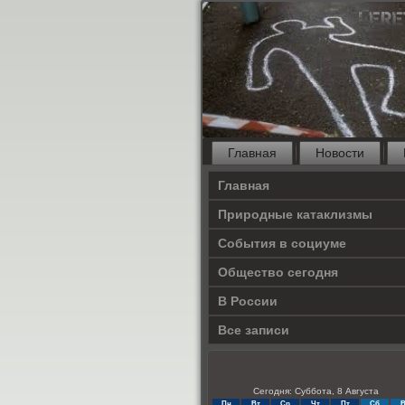
Главная
Новости
Главная
Природные катаклизмы
События в социуме
Общество сегодня
В России
Все записи
Сегодня: Суббота, 8 Августа
Пн
Вт
Ср
Чт
Пт
Сб
В