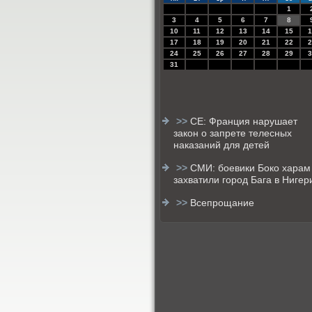
1
3
4
5
6
7
8
10
11
12
13
14
15
1
17
18
19
20
21
22
2
24
25
26
27
28
29
3
31
>>
СЕ: Франция нарушает
закон о запрете телесных
наказаний для детей
>>
СМИ: боевики Боко харам
захватили город Бага в Нигер
>>
Всепрощание