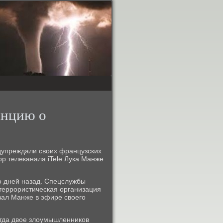
анцию о
дупреждали своих французских
ор телеканала iTele Лука Манже
о дней назад. Спецслужбы
 террористическая организация
зал Манже в эфире своего
огда двое злоумышленников