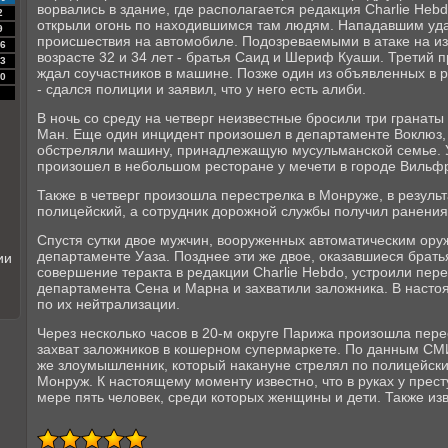
ворвались в здание, где располагается редакция Charlie Hebd
2
открыли огонь по находившимся там людям. Нападавшим уда
9
происшествия на автомобиле. Подозреваемыми в атаке на и
6
возрасте 32 и 34 лет - братья Саид и Шериф Куаши. Третий
3
ждал соучастников в машине. Позже один из объявленных в 
0
- сдался полиции и заявил, что у него есть алиби.
В ночь со среду на четверг неизвестные бросили три гранаты 
Ман. Еще один инцидент произошел в департаменте Воклюз,
обстреляли машину, принадлежащую мусульманской семье. У
произошел в небольшом ресторане у мечети в городе Вильф
Также в четверг произошла перестрелка в Монруже, в резуль
полицейский, а сотрудник дорожной службы получил ранения
Спустя сутки двое мужчин, вооруженных автоматическим ору
департаменте Уаза. Позднее эти же двое, оказавшиеся брат
ии
совершение теракта в редакции Сharlie Hebdo, устроили пере
департамента Сена и Марна и захватили заложника. В наст
по их нейтрализации.
Через несколько часов в 20-м округе Парижа произошла пере
захват заложников в кошерном супермаркете. По данным СМИ,
же злоумышленник, который накануне стрелял по полицейск
Монруж. К настоящему моменту известно, что в руках у прес
мере пять человек, среди которых женщины и дети. Также изв