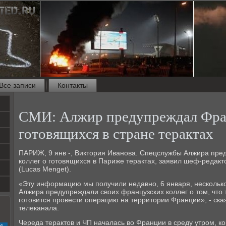
Все записи
Контакты
СМИ: Алжир предупреждал Фр
готовящихся в стране терактах
ПАРИЖ, 9 янв -, Виктория Иванова. Спецслужбы Алжира пре
коллег о готовящихся в Париже терактах, заявил шеф-редакт
(Lucas Menget).
«Эту информацию мы получили недавно, 6 января, нескольк
Алжира предупреждали своих французских коллег о том, что
готовится провести операцию на территории Франции», - ска
телеканала.
Череда терактов и ЧП началась во Франции в среду утром, к
с