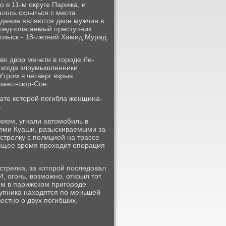
o в 11-м округе Парижа, и
лось скрыться с места
здание являются двое мужчин в
 предполагаемый преступник
розыск - 18-летний Хамид Мурад
во двор мечети в городе Ле-
 когда злоумышленники
тром в четверг взрыв
ранш-сюр-Сон.
тате которой погибла женщина-
.
жием, угнали автомобиль в
ьями Куаши, разыскиваемыми за
стрелку с полицией на трассе
оящее время проходит операция
стрелка, за которой последовал
 огонь, возможно, открыл тот
им в парижском пригороде
тупника находятся по меньшей
естно о двух погибших.