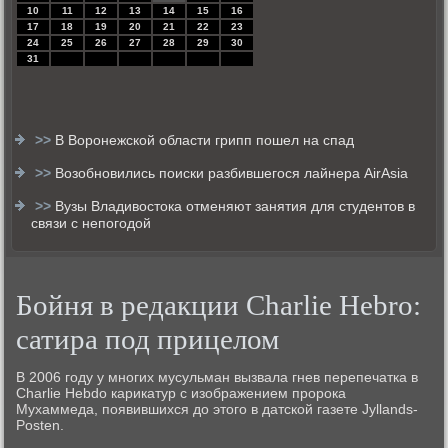
10
11
12
13
14
15
16
17
18
19
20
21
22
23
24
25
26
27
28
29
30
31
>>
В Воронежской области грипп пошел на спад
>>
Возобновились поиски разбившегося лайнера AirAsia
>>
Вузы Владивостока отменяют занятия для студентов в
связи с непогодой
Бойня в редакции Charlie Hebrо:
сатира под прицелом
В 2006 году у многих мусульман вызвала гнев перепечатка в
Charlie Hebdo карикатур с изображением пророка
Мухаммеда, появившихся до этого в датской газете Jyllands-
Posten.