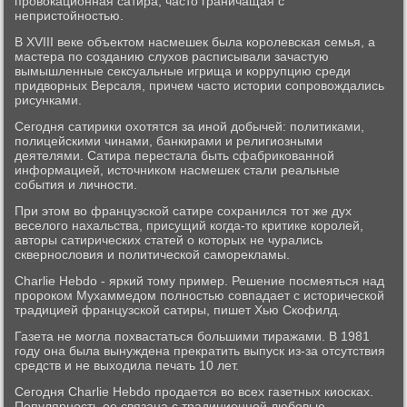
провокационная сатира, часто граничащая с
непристойностью.
В XVIII веке объектом насмешек была королевская семья, а
мастера по созданию слухов расписывали зачастую
вымышленные сексуальные игрища и коррупцию среди
придворных Версаля, причем часто истории сопровождались
рисунками.
Сегодня сатирики охотятся за иной добычей: политиками,
полицейскими чинами, банкирами и религиозными
деятелями. Сатира перестала быть сфабрикованной
информацией, источником насмешек стали реальные
события и личности.
При этом во французской сатире сохранился тот же дух
веселого нахальства, присущий когда-то критике королей,
авторы сатирических статей о которых не чурались
сквернословия и политической саморекламы.
Charlie Hebdo - яркий тому пример. Решение посмеяться над
пророком Мухаммедом полностью совпадает с исторической
традицией французской сатиры, пишет Хью Скофилд.
Газета не могла похвастаться большими тиражами. В 1981
году она была вынуждена прекратить выпуск из-за отсутствия
средств и не выходила печать 10 лет.
Сегодня Charlie Hebdo продается во всех газетных киосках.
Популярность ее связана с традиционной любовью