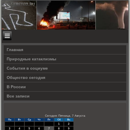
Главная
Природные катаклизмы
События в социуме
Общество сегодня
В России
Все записи
Сегодня: Пятница, 7 Августа
Пн
Вт
Ср
Чт
Пт
Сб
Вс
1
2
3
4
5
6
7
8
9