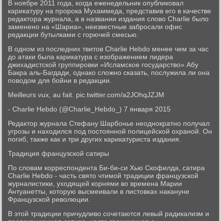
В ноябре 2011 года, когда еженедельник опубликовал
карикатуру на пророка Мухаммеда, представив его в качестве
редактора журнала, а в названии издания слово Charlie было
заменено на «Шариа», неизвестные забросали офис
редакции бутылками с горючей смесью.
В одном из последних твитов Charlie Hebdo менее чем за час
до атаки была карикатура с изображением лидера
джихадистской группировки «Исламское государство» Абу
Бакра аль-Багдади, однако сложно сказать, послужила ли она
поводом для бойни в редакции.
Meilleurs vux, au fait. pic.twitter.com/a2JOhqJZJM
- Charlie Hebdo (@Charlie_Hebdo_) 7 января 2015
Редактор журнала Стефану Шарбонье неоднократно получал
угрозы и находился под постоянной полицейской охраной. Он
погиб, также как и три других карикатуриста издания.
Традиция французской сатиры
По словам корреспондента Би-би-си Хью Скофилда, сатира
Charlie Hebdo - часть свято чтимой традиции французской
журналистики, уходящей корнями во времена Марии
Антуанетты, которую высмеивали в листовках накануне
Французской революции.
В этой традиции причудливо сочетаются левый радикализм и