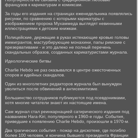
французов к карикатурам и комиксам.
За годы его издания на страницах еженедельника появлялись
рисунки, по сравнению с которыми карикатуры с
изображением пророка Мухаммеда выглядят невинными
иллюстрациями к детским книжкам.
Полицейские, держащие в руках истекающие кровью головы
иммигрантов, мастурбирующие монахини, папы римские с
презервативами - и это далеко не полный перечень
скандальных образов, созданных карикатуристами журнала.
Идеологические битвы
Charlie Hebdo не раз оказывался в центре ожесточенных
споров и идейных скандалов.
Один из многолетних редакторов журнала был вынужден
уволиться после обвинений в антисемитизме.
Большинство сотрудников публикуются под псевдонимами,
хотя многие читатели знают их настоящие имена.
Сам журнал стал реинкарнацией сатирического издания под
названием Hara-Kiri, популярного в 1960-е годы. События,
приведшие к появлению Charlie Hebdo, произошли в 1970-м.
Два трагических события - пожар на дискотеке, где погибло
более 100 человек, и кончина бывшего президента Франции