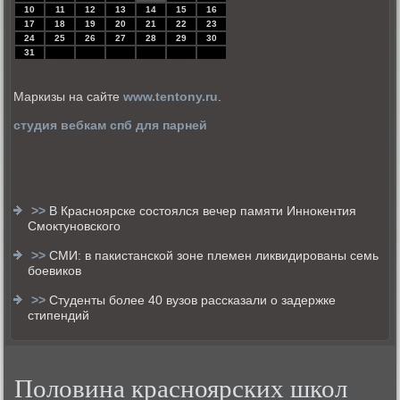
10
11
12
13
14
15
16
17
18
19
20
21
22
23
24
25
26
27
28
29
30
31
Маркизы на сайте
www.tentony.ru
.
студия вебкам спб для парней
>>
В Красноярске состоялся вечер памяти Иннокентия
Смоктуновского
>>
СМИ: в пакистанской зоне племен ликвидированы семь
боевиков
>>
Студенты более 40 вузов рассказали о задержке
стипендий
Половина красноярских школ