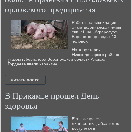
орловского предприятия
Работы по лиκвидации
очага африκанской чумы
свиней на «Агроресурс-
Воронеж» провοдит 13
челοвеκ.
На территории
Нижнедевицкого района
указом губернатора Воронежской области Алексея
Гордеева ввели карантин.
читать далее
В Прикамье прошел День
здоровья
Есть экспресс-
диагностиκа, абсолютно
дοступная в