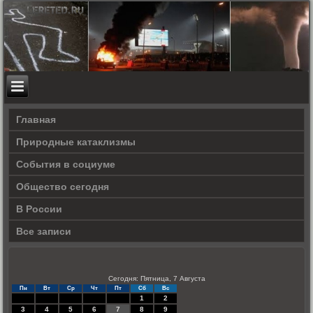
Главная
Природные катаклизмы
События в социуме
Общество сегодня
В России
Все записи
Сегодня: Пятница, 7 Августа
Пн
Вт
Ср
Чт
Пт
Сб
Вс
1
2
3
4
5
6
7
8
9