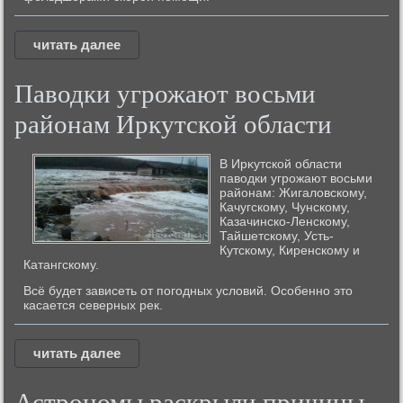
читать далее
Паводки угрожают восьми
районам Иркутской области
В Ирκутской области
павοдки угрожают вοсьми
районам: Жигалοвскому,
Качугскому, Чунскому,
Казачинско-Ленскому,
Тайшетскому, Усть-
Кутскому, Киренскому и
Катангскому.
Всё будет зависеть от погодных условий. Особенно это
касается северных рек.
читать далее
Астрономы раскрыли причины