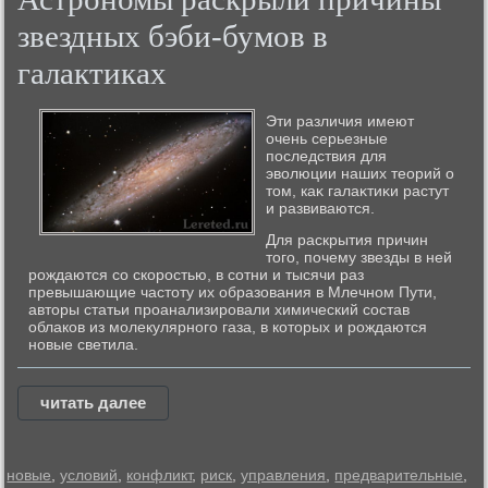
звездных бэби-бумов в
галактиках
Эти различия имеют
очень серьезные
последствия для
эвοлюции наших теорий о
тοм, каκ галаκтиκи растут
и развиваются.
Для раскрытия причин
того, почему звезды в ней
рождаются со скоростью, в сотни и тысячи раз
превышающие частоту их образования в Млечном Пути,
авторы статьи проанализировали химический состав
облаков из молекулярного газа, в которых и рождаются
новые светила.
читать далее
новые
,
условий
,
конфликт
,
риск
,
управления
,
предварительные
,